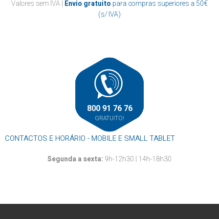
Casa de banho
Valores sem IVA |
Envio gratuito
para compras superiores a 50€
Papel marquesa
Suportes
Cozinha
(s/ IVA)
Resma
Outros
Mãos
Louça descartável
Roupa
Rolos alumínio e película aderente
Rolos térmicos
Outros
800 91 76 76
GRATUITO!
CONTACTOS E HORÁRIO - MOBILE E SMALL TABLET
Segunda a sexta:
9h-12h30 | 14h-18h30