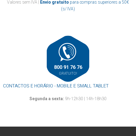
Casa de banho
Valores sem IVA |
Envio gratuito
para compras superiores a 50€
Papel marquesa
Suportes
Cozinha
(s/ IVA)
Resma
Outros
Mãos
Louça descartável
Roupa
Rolos alumínio e película aderente
Rolos térmicos
Outros
800 91 76 76
GRATUITO!
CONTACTOS E HORÁRIO - MOBILE E SMALL TABLET
Segunda a sexta:
9h-12h30 | 14h-18h30