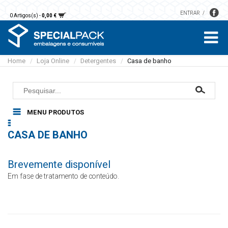
ENTRAR
0 Artigos(s) -
0,00 €
Home
Loja Online
Detergentes
Casa de banho
/
/
/
MENU PRODUTOS
Embalagens Restauração
CASA DE BANHO
Alumínio
Pastelaria
Microondas
Caixas
Papel
Brevemente disponível
Sobremesas e saladas
Bases
Guardanapos
Luvas
Sopas e molhos
Em fase de tratamento de conteúdo.
Formas
Toalhas mesa
Cartão
Sacos
Embalagens plástico
Toalhas mão
EPS
Detergentes
Rolos
Vegetal
Áreas comuns
Papel higiénico
Acessórios Limpeza
Sacos papel kraft