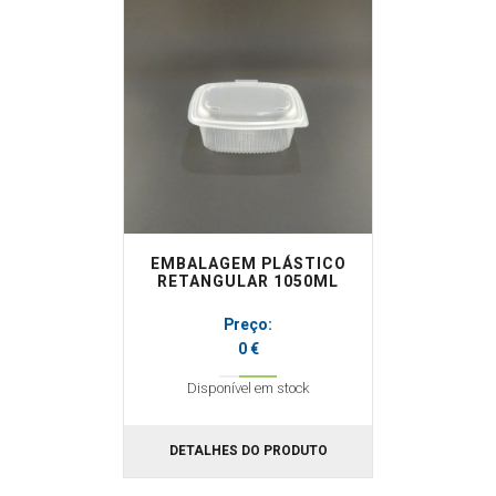
Casa de banho
Papel marquesa
Suportes
Cozinha
Resma
Outros
Mãos
Louça descartável
Roupa
Rolos alumínio e película aderente
Rolos térmicos
Outros
EMBALAGEM PLÁSTICO
RETANGULAR 1050ML
Preço:
0 €
Disponível em stock
DETALHES DO PRODUTO