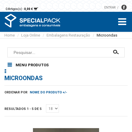
ENTRAR
0 Artigos(s) -
0,00 €
Home
Loja Online
Embalagens Restauração
Microondas
/
/
/
MENU PRODUTOS
Embalagens Restauração
MICROONDAS
Alumínio
Pastelaria
Microondas
Caixas
Papel
ORDENAR POR
NOME DO PRODUTO +/-
Sobremesas e saladas
Bases
Guardanapos
Luvas
Sopas e molhos
Formas
Toalhas mesa
Cartão
RESULTADOS 1 - 5 DE 5
Sacos
Embalagens plástico
Toalhas mão
EPS
Detergentes
Rolos
Vegetal
Áreas comuns
Papel higiénico
Acessórios Limpeza
Sacos papel kraft