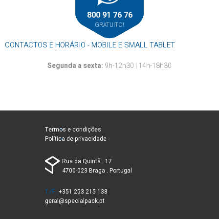
800 91 76 76
GRATUITO!
CONTACTOS E HORÁRIO - MOBILE E SMALL TABLET
Segunda a sexta:
9h-12h30 | 14h-18h30
Termos e condições
Política de privacidade
Rua da Quintã . 17
4700-023 Braga . Portugal
T./F.:
+351 253 215 138
geral@specialpack.pt